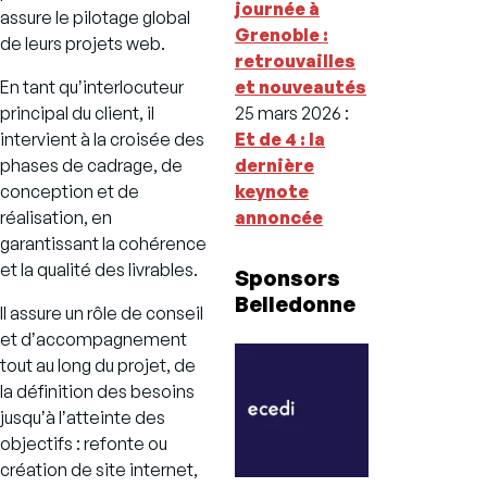
journée à
assure le pilotage global
Grenoble :
de leurs projets web.
retrouvailles
En tant quʼinterlocuteur
et nouveautés
principal du client, il
25 mars 2026
:
intervient à la croisée des
Et de 4 : la
phases de cadrage, de
dernière
conception et de
keynote
réalisation, en
annoncée
garantissant la cohérence
et la qualité des livrables.
Sponsors
Belledonne
Il assure un rôle de conseil
et dʼaccompagnement
tout au long du projet, de
la définition des besoins
jusquʼà lʼatteinte des
objectifs : refonte ou
création de site internet,