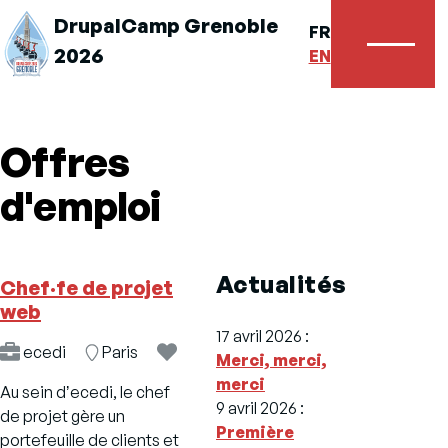
DrupalCamp Grenoble
FR
2026
Menu
EN
Offres
d'emploi
Actualités
Chef·fe de projet
web
17 avril 2026
:
ecedi
Emplacement
Paris
Merci, merci,
merci
Au sein dʼecedi, le chef
9 avril 2026
:
de projet gère un
Première
portefeuille de clients et